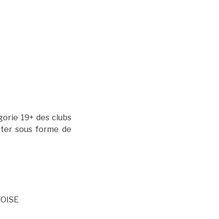
orie 19+ des clubs
onter sous forme de
TOISE