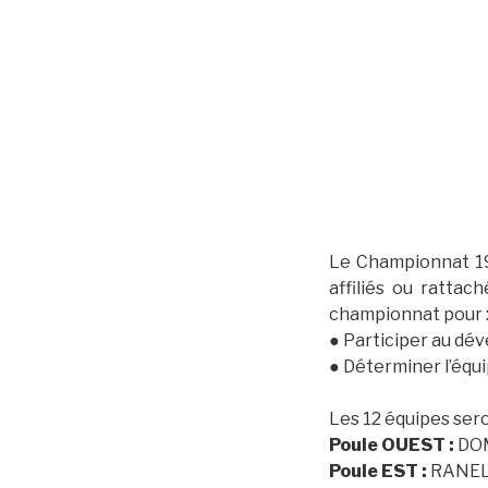
Le Championnat 19
affiliés ou rattac
championnat pour 
● Participer au dév
● Déterminer l’équ
Les 12 équipes sero
Poule OUEST :
DOM
Poule EST :
RANELA