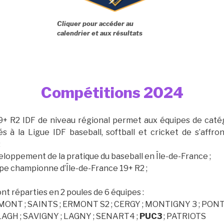
Cliquer pour accéder au
calendrier et aux résultats
Compétitions 2024
+ R2 IDF de niveau régional permet aux équipes de catég
hés à la Ligue IDF baseball, softball et cricket de s’affr
:
eloppement de la pratique du baseball en Île-de-France ;
ipe championne d’Île-de-France 19+ R2 ;
nt réparties en 2 poules de 6 équipes :
ONT ; SAINTS ; ERMONT S2 ; CERGY ; MONTIGNY 3 ; PON
GH ; SAVIGNY ; LAGNY ; SENART4 ;
PUC3
; PATRIOTS