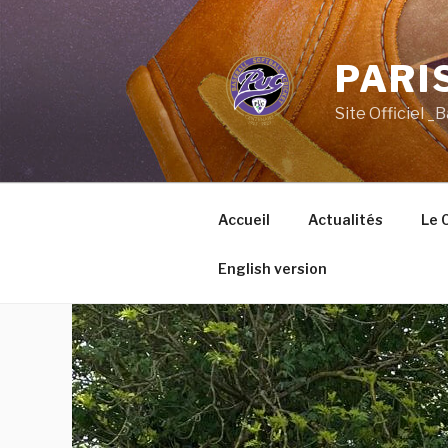
Aller
au
contenu
PARIS
principal
Site Officiel _
Accueil
Actualités
Le 
English version