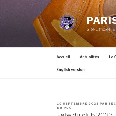
Aller
au
contenu
PARIS
principal
Site Officiel _
Accueil
Actualités
Le 
English version
PUBLIÉ
10 SEPTEMBRE 2023
PAR
SEC
LE
DU PUC
Fête du club 2023…