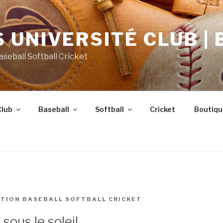
 UNIVERSITÉ CLUB | 
Baseball Softball Cricket
Club
Baseball
Softball
Cricket
Boutiqu
TION BASEBALL SOFTBALL CRICKET
sous le soleil