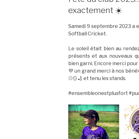
exactement ☀️
Samedi 9 septembre 2023 a eu 
Softball Cricket.
Le soleil était bien au ren
présents et aux nouveaux qui
bien garni. Encore merci pour 
💜 un grand merci à nos bénévo
⚾🥎🏏 et tenu les stands.
#ensembleonestplusfort #pu