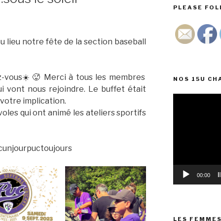
PLEASE FOLL
lieu notre fête de la section baseball
dez-vous☀️🥵 Merci à tous les membres
NOS 15U CH
 vont nous rejoindre. Le buffet était
Lecteur
votre implication.
vidéo
les qui ont animé les ateliers sportifs
cunjourpuctoujours
00:00
LES FEMMES