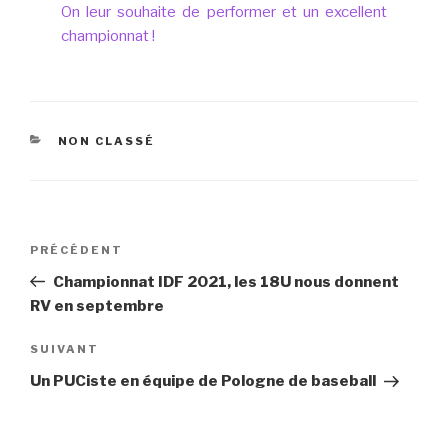
On leur souhaite de performer et un excellent
championnat !
CATÉGORIES
NON CLASSÉ
Navigation
Article
PRÉCÉDENT
de
précédent
Championnat IDF 2021, les 18U nous donnent
l’article
RV en septembre
Article
SUIVANT
suivant
Un PUCiste en équipe de Pologne de baseball