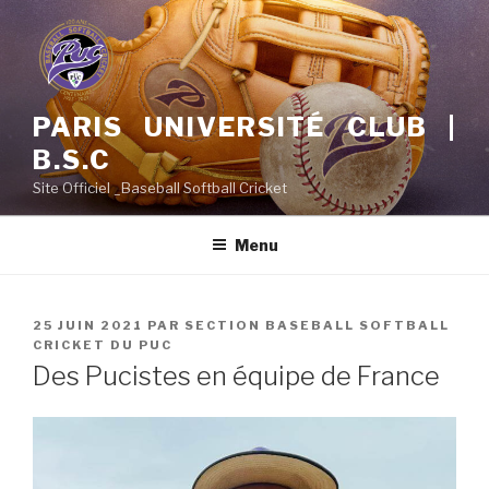
Aller
au
contenu
principal
PARIS UNIVERSITÉ CLUB |
B.S.C
Site Officiel _Baseball Softball Cricket
Menu
PUBLIÉ
25 JUIN 2021
PAR
SECTION BASEBALL SOFTBALL
LE
CRICKET DU PUC
Des Pucistes en équipe de France