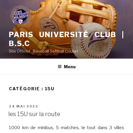
Aller
au
contenu
principal
PARIS UNIVERSITÉ CLUB |
B.S.C
Site Officiel _Baseball Softball Cricket
Menu
CATÉGORIE :
15U
PUBLIÉ
24 MAI 2023
LE
les 15U sur la route
1000 km de minibus, 5 matches, le tout dans 3 villes