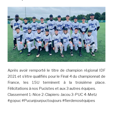
road….
fin
du
périple
2021 »
Après avoir remporté le titre de champion régional IDF
2021 et s’être qualifiés pour le Final 4 du championnat de
France, les 15U terminent à la troisième place.
Félicitations à nos Pucistes et aux 3 autres équipes.
Classement 1-Nice 2-Clapiers-Jacou 3-PUC 4-Metz
#gopuc #Pucunjourpuctoujours #fierdenoséquipes