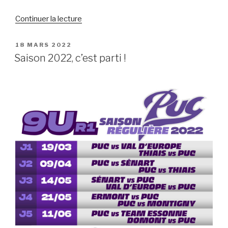
de
Continuer la lecture
« Championnat
de
PUBLIÉ
18 MARS 2022
LE
France
Saison 2022, c’est parti !
15U
2022,
c’est
parti »