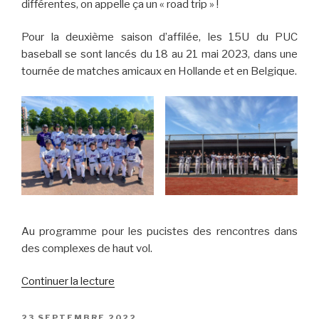
différentes, on appelle ça un « road trip » !
Pour la deuxième saison d’affilée, les 15U du PUC
baseball se sont lancés du 18 au 21 mai 2023, dans une
tournée de matches amicaux en Hollande et en Belgique.
Au programme pour les pucistes des rencontres dans
des complexes de haut vol.
de
Continuer la lecture
« les
15U
PUBLIÉ
23 SEPTEMBRE 2022