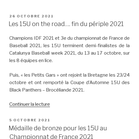
PUBLIÉ
26 OCTOBRE 2021
LE
Les 15U on the road…. fin du périple 2021
Champions IDF 2021 et 3e du championnat de France de
Baseball 2021, les 15U terminent demi-finalistes de la
Catalunya Baseball week 2021, du 13 au 17 octobre, sur
les 8 équipes en lice.
Puis, « les Petits Gars » ont rejoint la Bretagne les 23/24
octobre et ont remporté la Coupe d’Automne 15U des
Black Panthers – Brocéliande 2021.
de
Continuer la lecture
« Les
15U
PUBLIÉ
5 OCTOBRE 2021
LE
on
Médaille de bronze pour les 15U au
the
Championnat de France 2021