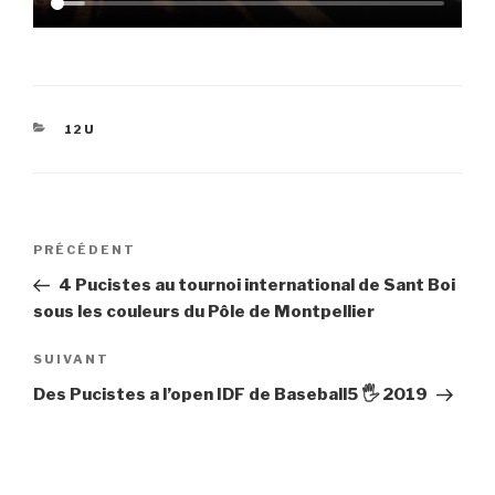
CATÉGORIES
12U
Navigation
Article
PRÉCÉDENT
de
précédent
4 Pucistes au tournoi international de Sant Boi
l’article
sous les couleurs du Pôle de Montpellier
Article
SUIVANT
suivant
Des Pucistes a l’open IDF de Baseball5 🖐 2019