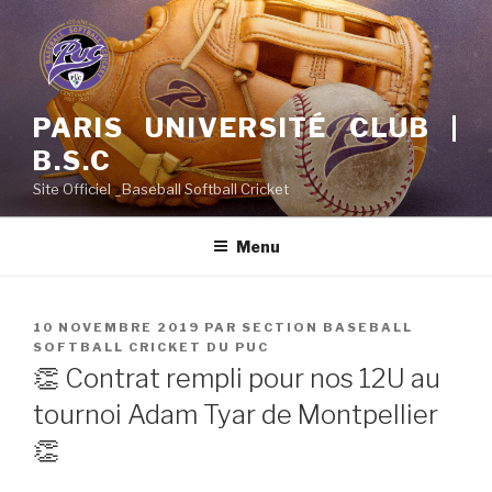
Aller
au
contenu
principal
PARIS UNIVERSITÉ CLUB |
B.S.C
Site Officiel _Baseball Softball Cricket
Menu
PUBLIÉ
10 NOVEMBRE 2019
PAR
SECTION BASEBALL
LE
SOFTBALL CRICKET DU PUC
👏 Contrat rempli pour nos 12U au
tournoi Adam Tyar de Montpellier
👏